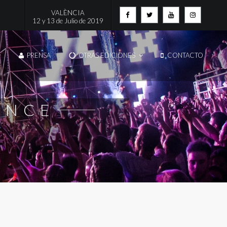
VALÈNCIA
12 y 13 de Julio de 2019
PRENSA
OTRAS EDICIONES
CONTACTO
Artistas
TA
INFO DE CADA ARTISTA
ENCE
Multimedia
AFTERMOVIE
EVISTAS