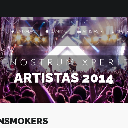
ENTRADAS
CAMPING
ARTISTAS
INFO
Artistas
Artistas
INFO DE CADA ARTISTA
INFO DE CADA ARTIS
ENOSTRUM XPERI
ARTISTAS 2014
Line Up
Line Up
CARTEL COMPLETO
CARTEL COMPLETO
Multimedia
Multimedia
AFTERMOVIE Y ENTREVISTAS
AFTERMOVIE Y ENTR
NSMOKERS