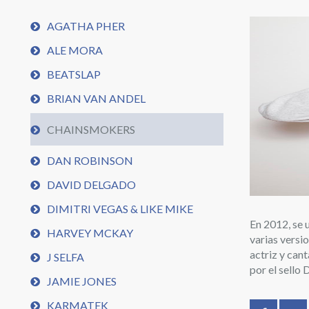
Artistas
AGATHA PHER
ALE MORA
Line Up
BEATSLAP
CARTEL COMPLETO
BRIAN VAN ANDEL
Multimedia
CHAINSMOKERS
AFTERMOVIE
DAN ROBINSON
DAVID DELGADO
DIMITRI VEGAS & LIKE MIKE
En 2012, se 
HARVEY MCKAY
varias versi
actriz y can
J SELFA
por el sello
JAMIE JONES
KARMATEK