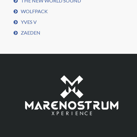
THE NEW WORLD SOUND
WOLFPACK
YVES V
ZAEDEN