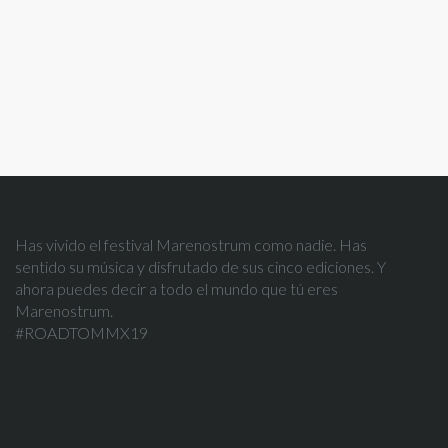
Has vivido el festival Marenostrum como nadie. Has
sentido su música y disfrutado de sus cinco ediciones. Y
ahora puedes decir a todo el mundo que tú eres
Marenostrum.
#ROADTOMMX19