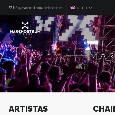
info@marenostrumxperience.com
ENGLISH
Artistas
INFO DE CADA ARTISTA
MAR
Line Up
CARTEL COMPLETO
Multimedia
AFTERMOVIE Y ENTREVISTAS
ARTISTAS
CHAI