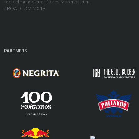
todo el mundo que tú eres Marenostrum.
#ROADTOMMX19
PARTNERS