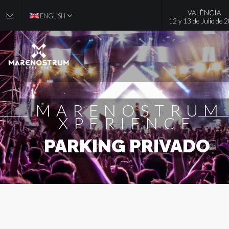
VALÈNCIA
ENGLISH
12 y 13 de Julio de 
MARENOSTRUM
XPERIENCE
PARKING PRIVADO