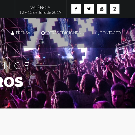
VALÈNCIA
12 y 13 de Julio de 2019
PRENSA
OTRAS EDICIONES
CONTACTO
Artistas
TA
INFO DE CADA ARTISTA
ENCE
ROS
Multimedia
AFTERMOVIE
EVISTAS