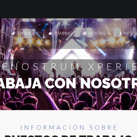
ENTRADAS
CAMPING
ARTISTAS
INFO
Artistas
Artistas
INFO DE CADA ARTISTA
INFO DE CADA ARTIS
ENOSTRUM XPERI
ABAJA CON NOSOT
Line Up
Line Up
CARTEL COMPLETO
CARTEL COMPLETO
Multimedia
Multimedia
AFTERMOVIE Y ENTREVISTAS
AFTERMOVIE Y ENTR
INFORMACIÓN SOBRE