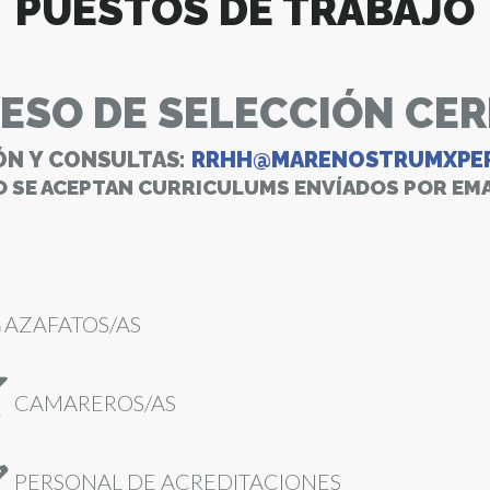
PUESTOS DE TRABAJO
Artistas
ESO DE SELECCIÓN CE
ÓN Y CONSULTAS:
RRHH@MARENOSTRUMXPER
O SE ACEPTAN CURRICULUMS ENVÍADOS POR EMA
AZAFATOS/AS
CAMAREROS/AS
PERSONAL DE ACREDITACIONES