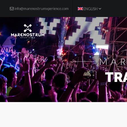
info@marenostrumxperience.com
ENGLISH
Artistas
INFO DE CADA ARTISTA
MAR
TR
Line Up
CARTEL COMPLETO
Multimedia
AFTERMOVIE Y ENTREVISTAS