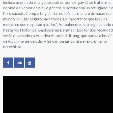
incluso asesinada en algunos países, por ser gay. O se tratan mal
debido a su color de piel, o género, o porque son un refugiado ", d
Pero sucede. Compartir y cuidar es la única manera de hacer del
mundo un lugar seguro para todos. Es importante que los DJs
muestren que respetan a todos". Actualmente está organizando 
fiesta No Historical Backspin en Berghain. Los fondos recauda
serán destinados a Amadeu Antonio Stiftung, que apoya a las ví
de los crímenes de odio y las campañas contra el extremismo
derechista.