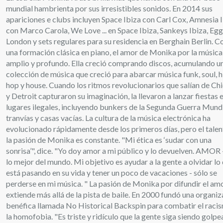
mundial hambrienta por sus irresistibles sonidos. En 2014 sus
apariciones e clubs incluyen Space Ibiza con Carl Cox, Amnesia 
con Marco Carola, We Love ... en Space Ibiza, Sankeys Ibiza, Eg
London y sets regulares para su residencia en Berghain Berlin. C
una formación clásica en piano, el amor de Monika por la música
amplio y profundo. Ella creció comprando discos, acumulando u
colección de música que creció para abarcar música funk, soul, h
hop y house. Cuando los ritmos revolucionarios que salían de Ch
y Detroit capturaron su imaginación, la llevaron a lanzar fiestas 
lugares ilegales, incluyendo bunkers de la Segunda Guerra Mundi
tranvías y casas vacías. La cultura de la música electrónica ha
evolucionado rápidamente desde los primeros días, pero el talen
la pasión de Monika es constante. "Mi ética es ‘sudar con una
sonrisa’", dice. "Yo doy amor a mi público y lo devuelven. AMOR 
lo mejor del mundo. Mi objetivo es ayudar a la gente a olvidar lo
está pasando en su vida y tener un poco de vacaciones - sólo se
perderse en mi música. " La pasión de Monika por difundir el am
extiende más allá de la pista de baile. En 2000 fundó una organi
benéfica llamada No Historical Backspin para combatir el raci
la homofobia. "Es triste y ridículo que la gente siga siendo golpe